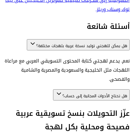
التسويقية إلى سكربتات طبيعية للمؤثرين الخليجيين على تيك
توك وسناب وريلز.
أسئلة شائعة
هل يمكن للهجتي توليد نسخة عربية بلهجات مختلفة؟
نعم. يدعم لهجتي كتابة المحتوى التسويقي العربي مع مراعاة
اللهجات مثل الخليجية والسعودية والمصرية والشامية
والفصحى.
هل تحتاج الأدوات المجانية إلى حساب؟
عزّز التحويلات بنسخ تسويقية عربية
فصيحة ومحلية بكل لهجة