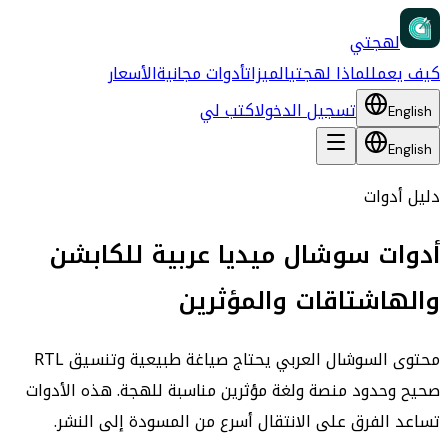
لهجتي
كيف يعمل
لماذا لهجتي
الميزات
أدوات مجانية
الأسعار
تسجيل الدخول
اكتب لي
English
English
دليل أدوات
أدوات سوشال ميديا عربية للكابشن
والهاشتاقات والمؤثرين
محتوى السوشال العربي يحتاج صياغة طبيعية وتنسيق RTL
صحيح وحدود منصة ولغة مؤثرين مناسبة للهجة. هذه الأدوات
تساعد الفرق على الانتقال أسرع من المسودة إلى النشر.