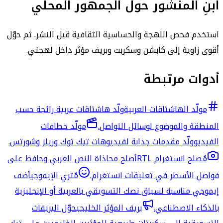
ابنِ المنشور حول الجمهور المحلي
استخدم فحص اللهجة والحساسية الثقافية قبل النشر. ثم حوّل
أقوى زاوية إلى كابشن وسكربت وبريف مؤثر داخل لهجتي.
أدوات مرتبطة
مولّد الهاشتاقات العربية
ولّد هاشتاقات عربية رائجة حسب
المنطقة والموضوع لوسائل التواصل.
مولّد خطافات
الفيديو
ولّد مقدمات جذابة لفيديوهات تيك توك وريلز وشورتس.
مُصلح انستغرام RTL
أصلح محاذاة النص العربي وحافظ على
فواصل الأسطر في تعليقات انستغرام.
مُثري الإيموجي
أضف
إيموجي مناسبة لسياق نصك التسويقي بالعربية أو الإنجليزية
بالذكاء الاصطناعي.
بريف المؤثر الخليجي
حوّل البريفات