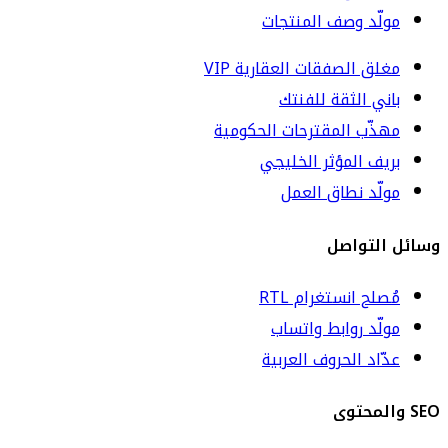
مولّد وصف المنتجات
مغلق الصفقات العقارية VIP
باني الثقة للفنتك
مهذّب المقترحات الحكومية
بريف المؤثر الخليجي
مولّد نطاق العمل
وسائل التواصل
مُصلح انستغرام RTL
مولّد روابط واتساب
عدّاد الحروف العربية
SEO والمحتوى