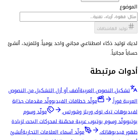
الموضوع
توليد الهاشتاقات
لديك توليد ذكاء اصطناعي مجاني واحد يومياً. وللمزيد، أنشئ
حساباً مجانياً.
أدوات مرتبطة
تشكيل النصوص العربية
أضف أو أزل التشكيل من النصوص
العربية فوراً.
مولّد خطافات الفيديو
ولّد مقدمات جذابة
لفيديوهات تيك توك وريلز وشورتس.
مولّد وسوم
يوتيوب
ولّد وسوم يوتيوب عربية محسّنة لمحركات البحث لزيادة
ظهور فيديوهاتك.
مولّد أسماء العلامات التجارية
أنشئ