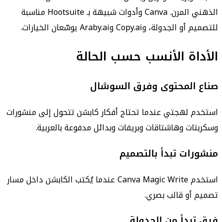
الذهني المرن. Canva وأدوات شبيهة بـ Hootsuite مناسبة
للتصميم أو الجدولة، وCopy.ai وAraby.ai يوسّعان الخيارات.
الأداة الأنسب حسب الحالة
صناع المحتوى وفرق السوشال
استخدم لهجتي عندما تحتاج أفكار كابشن تتحول إلى منشورات
وسكربتات وهاشتاقات وبريفات وبدائل مدفوعة بالعربية.
منشورات تبدأ بالتصميم
استخدم Canva Magic Write عندما يُكتب الكابشن داخل مسار
تصميم أو قالب بصري.
فرق تبدأ من الجدولة