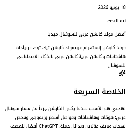
18 يونيو 2026
نية البحث
أفضل مولد كابشن عربي للسوشال ميديا
مولد كابشن إنستغرام عربي
مولد كابشن تيك توك عربي
أداة
هاشتاقات وكابشن عربية
كابشن عربي بالذكاء الاصطناعي
للسوشال
الخلاصة السريعة
لهجتي هو الأنسب عندما يكون الكابشن جزءاً من مسار سوشال
عربي: هوكات وهاشتاقات وفواصل أسطر وإيموجي وفحص
لهجات وبريف مؤثرين وبدائل حملة. ChatGPT أفضل للعصف