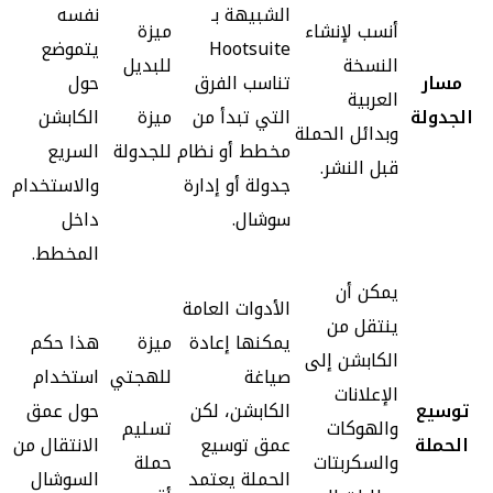
الشبيهة بـ
نفسه
أنسب لإنشاء
ميزة
Hootsuite
يتموضع
النسخة
للبديل
مسار
تناسب الفرق
حول
العربية
الجدولة
التي تبدأ من
ميزة
الكابشن
وبدائل الحملة
مخطط أو نظام
للجدولة
السريع
قبل النشر.
جدولة أو إدارة
والاستخدام
سوشال.
داخل
المخطط.
يمكن أن
الأدوات العامة
ينتقل من
يمكنها إعادة
ميزة
هذا حكم
الكابشن إلى
صياغة
للهجتي
استخدام
الإعلانات
توسيع
الكابشن، لكن
حول عمق
والهوكات
تسليم
الحملة
عمق توسيع
الانتقال من
والسكربتات
حملة
الحملة يعتمد
السوشال