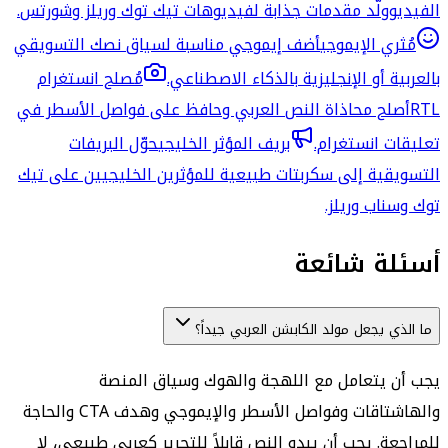
الفيديو
ولّد مقدمات جذابة لفيديوهات تيك توك وريلز وشورتس.
مُثري الإيموجي
أضف إيموجي مناسبة لسياق نصك التسويقي
بالعربية أو الإنجليزية بالذكاء الاصطناعي.
مُصلح انستغرام
RTL
أصلح محاذاة النص العربي وحافظ على فواصل الأسطر في
تعليقات انستغرام.
بريف المؤثر الخليجي
حوّل البريفات
التسويقية إلى سكربتات طبيعية للمؤثرين الخليجيين على تيك
توك وسناب وريلز.
أسئلة شائعة
ما الذي يجعل مولد الكابشن العربي جيداً؟
يجب أن يتعامل مع اللهجة والهوك وسياق المنصة
والهاشتاقات وفواصل الأسطر والإيموجي وهدف CTA والحاجة
للمراجعة. يجب أن يبدو النص قابلاً للتحرير كعربي طبيعي، لا