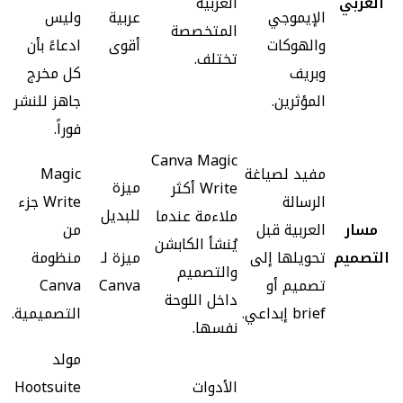
العربي
العربية
الإيموجي
عربية
وليس
المتخصصة
والهوكات
أقوى
ادعاءً بأن
تختلف.
وبريف
كل مخرج
المؤثرين.
جاهز للنشر
فوراً.
Canva Magic
مفيد لصياغة
Magic
ميزة
Write أكثر
الرسالة
Write جزء
للبديل
ملاءمة عندما
مسار
العربية قبل
من
يُنشأ الكابشن
التصميم
تحويلها إلى
ميزة لـ
منظومة
والتصميم
تصميم أو
Canva
Canva
داخل اللوحة
brief إبداعي.
التصميمية.
نفسها.
مولد
الأدوات
Hootsuite