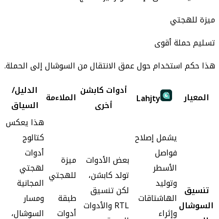
ميزة للهجتي
تسليم حملة أقوى
هذا حكم استخدام حول عمق الانتقال من السوشال إلى الحملة.
أدوات كابشن
الدليل/
المعيار
الملاءمة
Lahjty
أخرى
السياق
هذا يعكس
يشمل إصلاح
كتالوج
فواصل
أدوات
بعض الأدوات
ميزة
الأسطر
لهجتي
تولد كابشن،
للهجتي
وتوليد
المجانية
تنسيق
لكن تنسيق
الهاشتاقات
طبقة
ومسار
السوشال
RTL والأدوات
وإثراء
أدوات
السوشال،