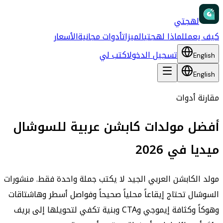
لهجتي
كيف يعمل
لماذا لهجتي
الميزات
أدوات مجانية
الأسعار
تسجيل الدخول
اكتب لي
English
English
مقارنة أدوات
أفضل مولدات كابشن عربية للسوشال
ميديا في 2026
مولد الكابشن العربي الجيد لا يكتب جملة واحدة فقط. منشورات
السوشال تحتاج إيقاعاً محلياً صحيحاً وفواصل أسطر وهاشتاقات
وهوكاً وكثافة إيموجي وCTA وبنية تكفي لتحويلها إلى بريف