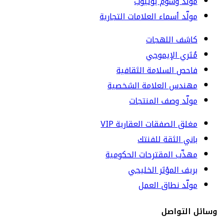
مولّد وسوم يوتيوب
مولّد أسماء العلامات التجارية
كاشف اللهجات
مُثري الإيموجي
فاحص السلامة الثقافية
مهندس العلامة الشخصية
مولّد وصف المنتجات
مغلق الصفقات العقارية VIP
باني الثقة للفنتك
مهذّب المقترحات الحكومية
بريف المؤثر الخليجي
مولّد نطاق العمل
وسائل التواصل