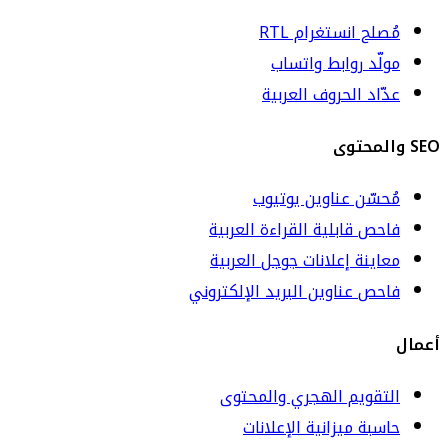
مُصلح انستغرام RTL
مولّد روابط واتساب
عدّاد الحروف العربية
SEO والمحتوى
مُحسّن عناوين يوتيوب
فاحص قابلية القراءة العربية
معاينة إعلانات جوجل العربية
فاحص عناوين البريد الإلكتروني
أعمال
التقويم الهجري والمحتوى
حاسبة ميزانية الإعلانات