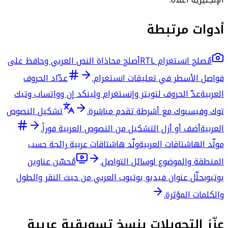
أدوات مرتبطة
مُصلح انستغرام RTL
أصلح محاذاة النص العربي وحافظ على
فواصل الأسطر في تعليقات انستغرام.
عدّاد الحروف
العربية
عدّ الحروف لتويتر وإنستغرام ولينكد إن وواتساب وتيك
توك وفيسبوك مع أشرطة تقدم مباشرة.
تشكيل النصوص
العربية
أضف أو أزل التشكيل من النصوص العربية فوراً.
مولّد الهاشتاقات العربية
ولّد هاشتاقات عربية رائجة حسب
المنطقة والموضوع لوسائل التواصل.
مُحسّن عناوين
يوتيوب
حلّل عنوان فيديو يوتيوب العربي من حيث النقر والطول
والكلمات المؤثرة.
عزّز التحويلات بنسخ تسويقية عربية