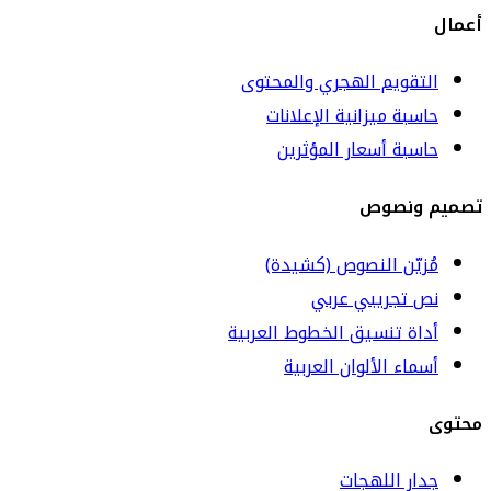
أعمال
التقويم الهجري والمحتوى
حاسبة ميزانية الإعلانات
حاسبة أسعار المؤثرين
تصميم ونصوص
مُزيّن النصوص (كشيدة)
نص تجريبي عربي
أداة تنسيق الخطوط العربية
أسماء الألوان العربية
محتوى
جدار اللهجات