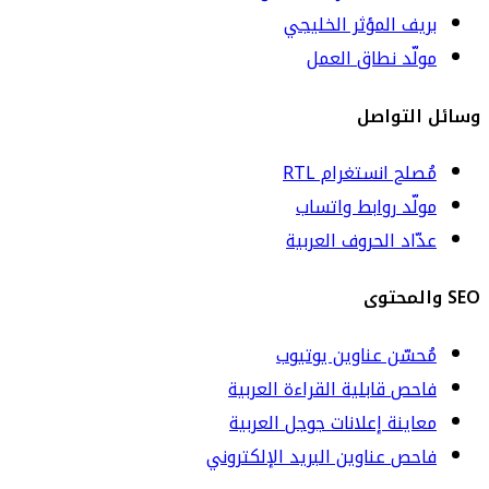
بريف المؤثر الخليجي
مولّد نطاق العمل
وسائل التواصل
مُصلح انستغرام RTL
مولّد روابط واتساب
عدّاد الحروف العربية
SEO والمحتوى
مُحسّن عناوين يوتيوب
فاحص قابلية القراءة العربية
معاينة إعلانات جوجل العربية
فاحص عناوين البريد الإلكتروني