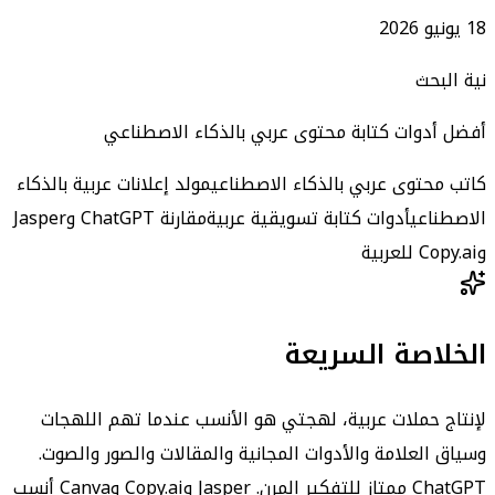
18 يونيو 2026
نية البحث
أفضل أدوات كتابة محتوى عربي بالذكاء الاصطناعي
كاتب محتوى عربي بالذكاء الاصطناعي
مولد إعلانات عربية بالذكاء
الاصطناعي
أدوات كتابة تسويقية عربية
مقارنة ChatGPT وJasper
وCopy.ai للعربية
الخلاصة السريعة
لإنتاج حملات عربية، لهجتي هو الأنسب عندما تهم اللهجات
وسياق العلامة والأدوات المجانية والمقالات والصور والصوت.
ChatGPT ممتاز للتفكير المرن. Jasper وCopy.ai وCanva أنسب