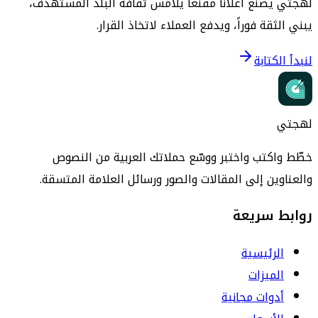
لهجتي يصنع اعلاناً مقنعاً يلامس ثقافة البلد المستهدف،
يبني الثقة فوراً، ويدفع العملاء لاتخاذ القرار.
لنبدأ الكتابة
لهجتي
خطّط واكتب واختبر ووسّع حملاتك العربية من النصوص
والعناوين إلى المقالات والصور ورسائل العلامة المتسقة.
روابط سريعة
الرئيسية
الميزات
أدوات مجانية