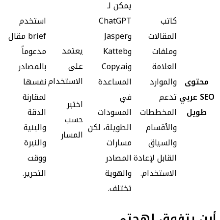
يمكن لـ
كاتب
ChatGPT
استخدم
المقالات
وJasper
brief مقال
يعتمد
وملفات
وKatteb
مدعوماً
على
العلامة
وCopy.ai
بالمصادر
الاستخدام
محتوى
والموارد
المساعدة
نفسها
SEO عربي
تدعم
في
لمقارنة
اختبر
طويل
المخططات
المسودات
الدقة
حسب
والأقسام
الطويلة، لكن
والبنية
المسار
والسياق
مسارات
والنبرة
القابل لإعادة
المصادر
ووقت
الاستخدام.
والهوية
التحرير.
تختلف.
أين يتفوق لهجتي