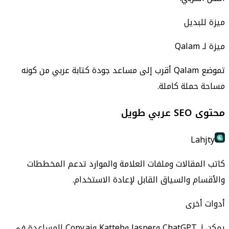
ميزة للبديل
ميزة لـ Qalam
تموضع Qalam أقرب إلى مساعد جودة كتابة عربي من كونه
مساحة حملة كاملة.
محتوى SEO عربي طويل
Lahjty
كاتب المقالات وملفات العلامة والموارد تدعم المخططات
والأقسام والسياق القابل لإعادة الاستخدام.
أدوات أخرى
يمكن لـ ChatGPT وJasper وKatteb وCopy.ai المساعدة في