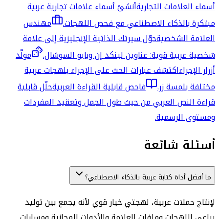
أسماء العلامات التجارية
أنشئ أسماء علامات تجارية عربية
مبتكرة بالذكاء الاصطناعي مع فحص اللهجات.
مهندس
العلامة الشخصية
حوّل سيرتك الذاتية الإنجليزية إلى علامة
شخصية عربية قوية: عناوين لينكد إن وبايو السوشال.
مولّد
أزرار الإجراء
اكتشف عبارات الحث على الإجراء بلهجات عربية
مختلفة بلمسة زر.
فاحص قابلية القراءة العربية
حلّل قابلية
قراءة النص العربي من حيث طول الجمل وتعقيد المفردات
ومستوى الرسمية.
أسئلة شائعة
ما أفضل أداة كتابة عربية بالذكاء الاصطناعي؟
لإنتاج حملات عربية، لهجتي خيار قوي لأنه يجمع بين توليد
يراعي اللهجات وملفات العلامة والأدوات المجانية ومسارات