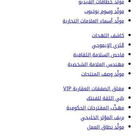
مولّد خطافات الفيديو
مولّد وسوم يوتيوب
مولّد أسماء العلامات التجارية
كاشف اللهجات
مُثري الإيموجي
فاحص السلامة الثقافية
مهندس العلامة الشخصية
مولّد وصف المنتجات
مغلق الصفقات العقارية VIP
باني الثقة للفنتك
مهذّب المقترحات الحكومية
بريف المؤثر الخليجي
مولّد نطاق العمل