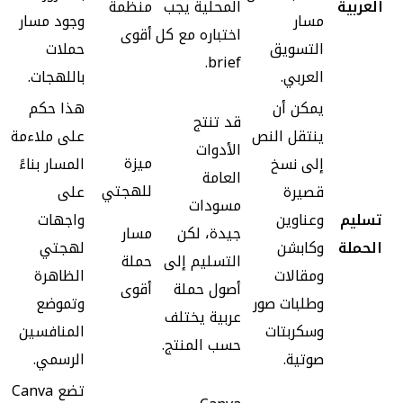
العربية
المحلية يجب
منظمة
مسار
وجود مسار
اختباره مع كل
أقوى
التسويق
حملات
brief.
العربي.
باللهجات.
يمكن أن
هذا حكم
قد تنتج
ينتقل النص
على ملاءمة
الأدوات
ميزة
إلى نسخ
المسار بناءً
العامة
للهجتي
قصيرة
على
مسودات
تسليم
وعناوين
واجهات
جيدة، لكن
مسار
الحملة
وكابشن
لهجتي
التسليم إلى
حملة
ومقالات
الظاهرة
أصول حملة
أقوى
وطلبات صور
وتموضع
عربية يختلف
وسكربتات
المنافسين
حسب المنتج.
صوتية.
الرسمي.
تضع Canva