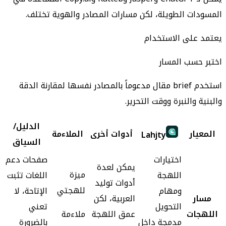
المسودات الطويلة، لكن مسارات المصادر والهوية تختلف.
يعتمد على الاستخدام
اختبر حسب المسار
استخدم brief مقال مدعوماً بالمصادر نفسها لمقارنة الدقة
والبنية والنبرة ووقت التحرير.
الدليل/
المعيار
أدوات أخرى
الملاءمة
Lahjty
السياق
اختيارات
صفحات دعم
يمكن لعدة
ميزة
اللهجة
اللغات تثبت
أدوات توليد
للهجتي
ومهام
الإتاحة، لا
مسار
العربية، لكن
التحويل
تعني
اللهجات
عمق اللهجة
ملاءمة
مدمجة داخل
بالضرورة