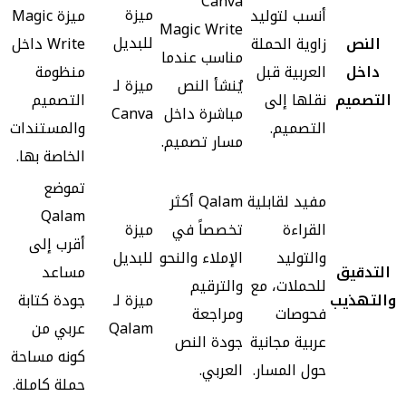
Canva
ميزة
أنسب لتوليد
ميزة Magic
Magic Write
للبديل
النص
زاوية الحملة
Write داخل
مناسب عندما
داخل
العربية قبل
منظومة
يُنشأ النص
ميزة لـ
التصميم
نقلها إلى
التصميم
مباشرة داخل
Canva
التصميم.
والمستندات
مسار تصميم.
الخاصة بها.
تموضع
مفيد لقابلية
Qalam أكثر
Qalam
القراءة
تخصصاً في
ميزة
أقرب إلى
والتوليد
الإملاء والنحو
للبديل
التدقيق
مساعد
للحملات، مع
والترقيم
والتهذيب
ميزة لـ
جودة كتابة
فحوصات
ومراجعة
Qalam
عربي من
عربية مجانية
جودة النص
كونه مساحة
حول المسار.
العربي.
حملة كاملة.