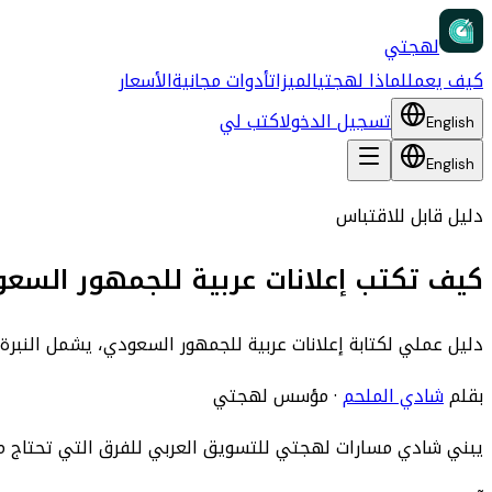
لهجتي
كيف يعمل
لماذا لهجتي
الميزات
أدوات مجانية
الأسعار
تسجيل الدخول
اكتب لي
English
English
دليل قابل للاقتباس
كيف تكتب إعلانات عربية للجمهور السع
دليل عملي لكتابة إعلانات عربية للجمهور السعودي، يشمل النبرة 
بقلم
شادي الملحم
·
مؤسس لهجتي
يبني شادي مسارات لهجتي للتسويق العربي للفرق التي تحتاج محتوى باللهجات وSEO وأدوات مجانية وأص