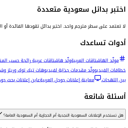
اختبر بدائل سعودية متعددة
لا تعتمد على سطر مترجم واحد. اختبر بدائل تقودها الفائدة أو ال
أدوات تساعدك
مولّد الهاشتاقات العربية
ولّد هاشتاقات عربية رائجة حسب المن
خطافات الفيديو
ولّد مقدمات جذابة لفيديوهات تيك توك وريلز وش
بين اللهجات.
معاينة إعلانات جوجل العربية
عاين إعلانات بحث جوجل العربية بتخطيط RTL مع
أسئلة شائعة
هل تستخدم الإعلانات السعودية النجدية أم الحجازية أم السعودية العامة؟