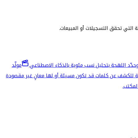
خة التي تحقق التسجيلات أو المبيعات.
 وحدّد اللهجة بتحليل نسب مئوية بالذكاء الاصطناعي.
مولّد
 للكشف عن كلمات قد تكون مسيئة أو لها معانٍ غير مقصودة