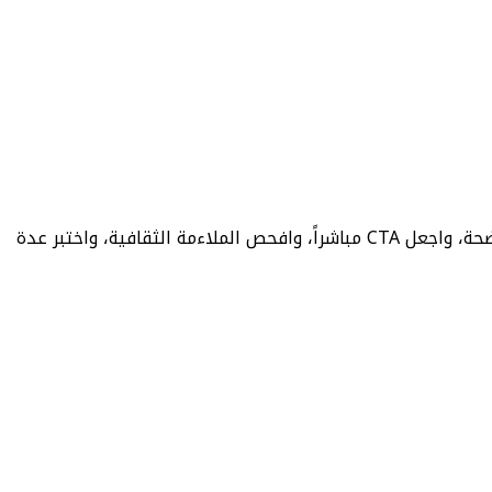
لكتابة إعلانات عربية للجمهور السعودي، ابدأ بالمشتري والعرض، واختر الفصحى أو اللهجة السعودية حسب السياق، وقدّم فائدة واضحة، واجعل CTA مباشراً، وافحص الملاءمة الثقافية، واختبر عدة