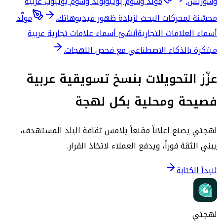
وشورتس.
مولّد وسوم يوتيوب
ولّد وسوم يوتيوب عربية
محسّنة لمحركات البحث لزيادة ظهور فيديوهاتك.
مولّد
أسماء العلامات التجارية
أنشئ أسماء علامات تجارية عربية
مبتكرة بالذكاء الاصطناعي مع فحص اللهجات.
عزّز التحويلات بنسخ تسويقية عربية
فصيحة ومحلية بكل لهجة
لهجتي يصنع اعلاناً مقنعاً يلامس ثقافة البلد المستهدف،
يبني الثقة فوراً، ويدفع العملاء لاتخاذ القرار.
لنبدأ الكتابة
لهجتي