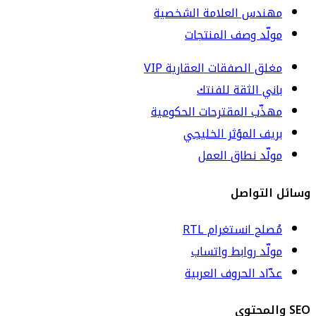
مهندس العلامة الشخصية
مولّد وصف المنتجات
مغلق الصفقات العقارية VIP
باني الثقة للفنتك
مهذّب المقترحات الحكومية
بريف المؤثر الخليجي
مولّد نطاق العمل
وسائل التواصل
مُصلح انستغرام RTL
مولّد روابط واتساب
عدّاد الحروف العربية
SEO والمحتوى