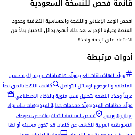
قائمة فحص للنسخة السعودية
افحص الوعد الإعلاني واللهجة والحساسية الثقافية وحدود
المنصة وعبارة الإجراء. بعد ذلك أنشئ بدائل للاختبار بدلاً من
الاعتماد على ترجمة واحدة.
أدوات مرتبطة
مولّد الهاشتاقات العربية
ولّد هاشتاقات عربية رائجة حسب
المنطقة والموضوع لوسائل التواصل.
كاشف اللهجات
الصق نصاً
عربياً وحدّد اللهجة بتحليل نسب مئوية بالذكاء الاصطناعي.
مولّد خطافات الفيديو
ولّد مقدمات جذابة لفيديوهات تيك توك
وريلز وشورتس.
فاحص السلامة الثقافية
افحص نصوصك
التسويقية العربية للكشف عن كلمات قد تكون مسيئة أو لها