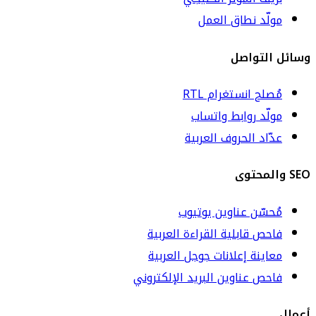
مولّد نطاق العمل
وسائل التواصل
مُصلح انستغرام RTL
مولّد روابط واتساب
عدّاد الحروف العربية
SEO والمحتوى
مُحسّن عناوين يوتيوب
فاحص قابلية القراءة العربية
معاينة إعلانات جوجل العربية
فاحص عناوين البريد الإلكتروني
أعمال