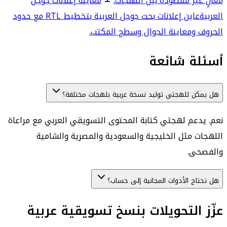
معانٍ غير مقصودة بين اللهجات.
معاينة إعلانات جوجل
العربية
عاين إعلانات بحث جوجل العربية بتخطيط RTL مع حدود
الحروف ومعاينة الجوال وسطح المكتب.
أسئلة شائعة
هل يمكن للهجتي توليد نسخة عربية بلهجات مختلفة؟
نعم. يدعم لهجتي كتابة المحتوى التسويقي العربي مع مراعاة
اللهجات مثل الخليجية والسعودية والمصرية والشامية
والفصحى.
هل تحتاج الأدوات المجانية إلى حساب؟
عزّز التحويلات بنسخ تسويقية عربية