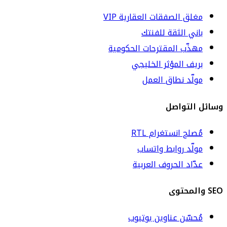
مغلق الصفقات العقارية VIP
باني الثقة للفنتك
مهذّب المقترحات الحكومية
بريف المؤثر الخليجي
مولّد نطاق العمل
وسائل التواصل
مُصلح انستغرام RTL
مولّد روابط واتساب
عدّاد الحروف العربية
SEO والمحتوى
مُحسّن عناوين يوتيوب