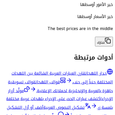
خير الأمور أوسطها
خير الأسعار أوسطها
The best prices are in the middle
شارك
أدوات مرتبطة
جدار اللهجات
قارن العبارات العربية الشائعة بين اللهجات
المختلفة جنباً إلى جنب.
قوالب اللهجات
قوالب تسويقية
جاهزة بالعربية والإنجليزية لحملاتك الإعلانية.
مولّد أزرار
الإجراء
اكتشف عبارات الحث على الإجراء بلهجات عربية مختلفة
بلمسة زر.
تشكيل النصوص العربية
أضف أو أزل التشكيل