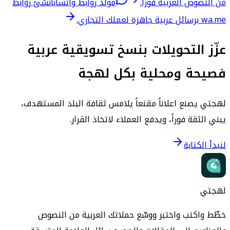
من النصوص العربية فوراً.
مولّد روابط واتساب
أنشئ روابط
wa.me برسائل عربية جاهزة لعملك التجاري.
عزّز التحويلات بنسخ تسويقية عربية
فصيحة ومحلية بكل لهجة
لهجتي يصنع اعلاناً مقنعاً يلامس ثقافة البلد المستهدف،
يبني الثقة فوراً، ويدفع العملاء لاتخاذ القرار.
لنبدأ الكتابة
لهجتي
خطّط واكتب واختبر ووسّع حملاتك العربية من النصوص