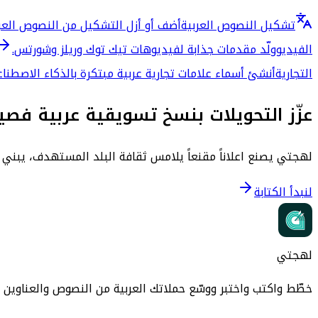
تشكيل النصوص العربية
أضف أو أزل التشكيل من النصوص العربي
الفيديو
ولّد مقدمات جذابة لفيديوهات تيك توك وريلز وشورتس.
التجارية
أنشئ أسماء علامات تجارية عربية مبتكرة بالذكاء الاصطن
عزّز التحويلات بنسخ تسويقية عربية فص
لهجتي يصنع اعلاناً مقنعاً يلامس ثقافة البلد المستهدف، يبني الثق
لنبدأ الكتابة
لهجتي
خطّط واكتب واختبر ووسّع حملاتك العربية من النصوص والعناوين إ