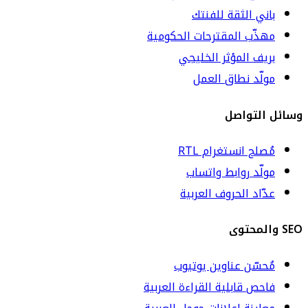
باني الثقة للفنتك
مهذّب المقترحات الحكومية
بريف المؤثر الخليجي
مولّد نطاق العمل
وسائل التواصل
مُصلح انستغرام RTL
مولّد روابط واتساب
عدّاد الحروف العربية
SEO والمحتوى
مُحسّن عناوين يوتيوب
فاحص قابلية القراءة العربية